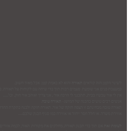
לשינוי הקטן הזה קוראים 
תאורה
 והוא לא באמת קטן  אבל מאוד חשוב.
כמעצבת פנים אני שומעת  פעמים רבות תוך כדי שיחה עם לקוחות על תאורה. ב
אין לי אור עכשיו בבית, תתכנני לי הרבה אור , אני צריך ואוהב אור חזק, וכו'......
אנשים רבים טועים בהבנה של המושג- 
תאורה טובה
.
תאורה טובה מבחינתם זו הצפה חזקה של אור. תאורה חזקה ולבנה בתקרת החדר 
אווירת משרד. או חלל חסר ייחוד או אווירה כמו סניף הבנק שלכם.....
לעומת זאת
 אם תוך כדי תכנון תאורה, מחלקים את מקורות  האור, לכמה אזורים